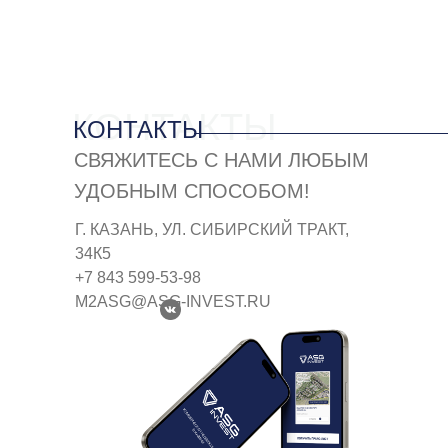
КОНТАКТЫ
КОНТАКТЫ
СВЯЖИТЕСЬ С НАМИ ЛЮБЫМ
УДОБНЫМ СПОСОБОМ!
Г. КАЗАНЬ, УЛ. СИБИРСКИЙ ТРАКТ,
34К5
+7 843 599-53-98
M2ASG@ASG-INVEST.RU