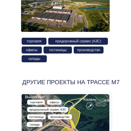
торговля
придорожный сервис (АЗС)
офисы
гостиницы
производство
склады
ДРУГИЕ ПРОЕКТЫ НА ТРАССЕ М7
торговля
офисы
придорожный сервис АЗС
гостиницы
производство
склады